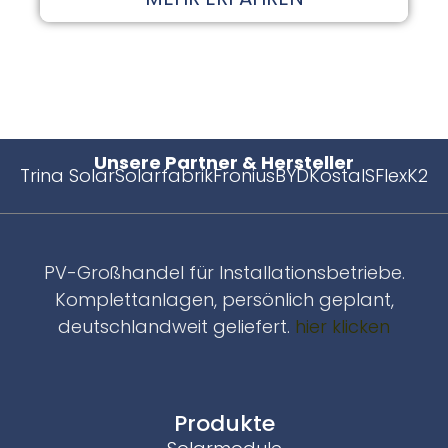
Unsere Partner & Hersteller
Trina Solar
Solarfabrik
Fronius
BYD
Kostal
SFlex
K2
PV-Großhandel für Installationsbetriebe.
Komplettanlagen, persönlich geplant,
deutschlandweit geliefert.
hier klicken
Produkte