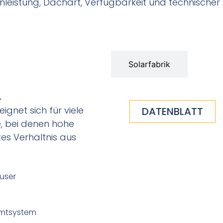
nleistung, Dachart, Verfügbarkeit und technische
Trina Solar
Solarfabrik
L
ignet sich für viele
DATENBLATT
, bei denen hohe
tes Verhältnis aus
user
mtsystem