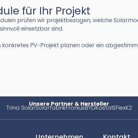
le für Ihr Projekt
odulen prüfen wir projektbezogen, welche Solarm
innvoll einsetzbar sind.
in konkretes PV-Projekt planen oder ein abgestimm
Unsere Partner & Hersteller
Trina Solar
Solarfabrik
Fronius
BYD
Kostal
SFlex
K2
Unternehmen
Kontakt