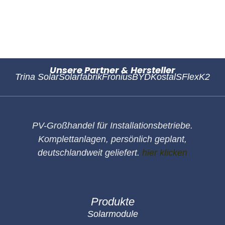
Unsere Partner & Hersteller
Trina Solar
Solarfabrik
Fronius
BYD
Kostal
SFlex
K2
PV-Großhandel für Installationsbetriebe.
Komplettanlagen, persönlich geplant,
deutschlandweit geliefert.
hier klicken
Produkte
Solarmodule