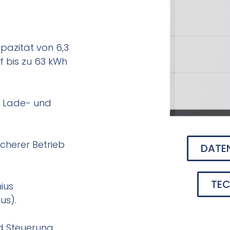
pazität von 6,3
uf bis zu 63 kWh
 Lade- und
cherer Betrieb
DATE
TEC
ius
us).
 Steuerung