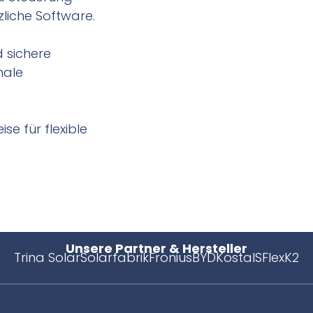
liche Software.
 sichere
male
e für flexible
Unsere Partner & Hersteller
Trina Solar
Solarfabrik
Fronius
BYD
Kostal
SFlex
K2