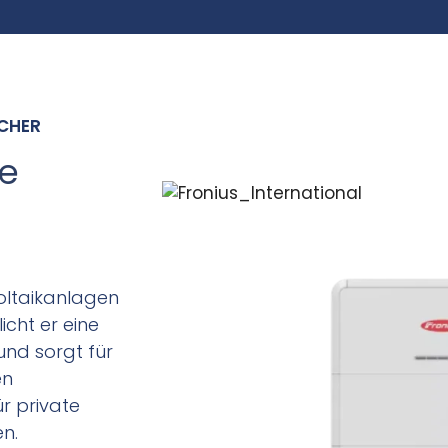
ICHER
ne
voltaikanlagen
cht er eine
und sorgt für
en
ür private
n.