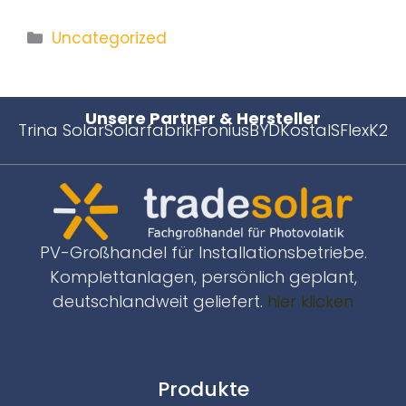
Uncategorized
Unsere Partner & Hersteller
Trina Solar
Solarfabrik
Fronius
BYD
Kostal
SFlex
K2
PV-Großhandel für Installationsbetriebe.
Komplettanlagen, persönlich geplant,
deutschlandweit geliefert.
hier klicken
Produkte